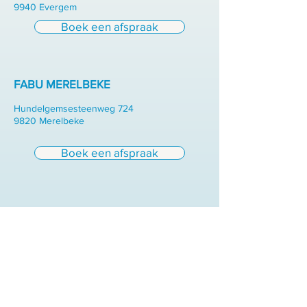
9940 Evergem
Boek een afspraak
FABU MERELBEKE
Hundelgemsesteenweg 724
9820 Merelbeke
Boek een afspraak
FABU ZOTTEGEM
Elenestraat 211 A
9620 Zottegem
Boek een afspraak