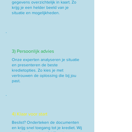
gegevens overzichtelijk in kaart. Zo
krijg je een helder beeld van je
situatie en mogelijkheden.
3) Persoonlijk advies
Onze experten analyseren je situatie
en presenteren de beste
kredietopties. Zo kies je met
vertrouwen de oplossing die bij jou
past.
4) Klaar voor start
Beslist? Onderteken de documenten
en krijg snel toegang tot je krediet. Wij