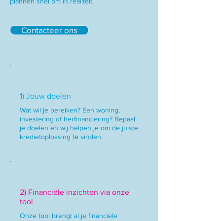
plannen snel om in realiteit.
Contacteer ons
1) Jouw doelen
Wat wil je bereiken? Een woning,
investering of herfinanciering? Bepaal
je doelen en wij helpen je om de juiste
kredietoplossing te vinden.
2) Financiële inzichten via onze
tool
Onze tool brengt al je financiële