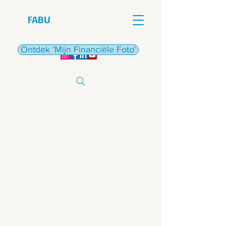
FABU
€
Ontdek 'Mijn Financiële Foto'
€