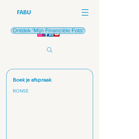
FABU
€
Ontdek 'Mijn Financiële Foto'
Boek je afspraak
RONSE