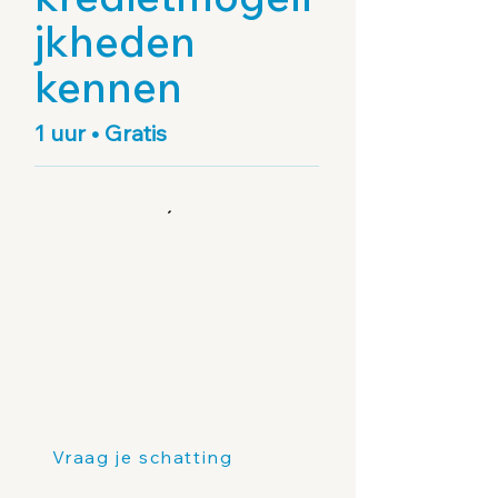
jkheden
kennen
1 uur • Gratis
FABU
Vraag je schatting