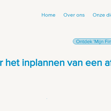
Home
Over ons
Onze di
Ontdek 'Mijn Fin
 het inplannen van een a
🤝 Wat mag je van ons ve