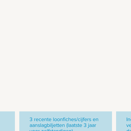
3 recente loonfiches/cijfers en
I
aanslagbiljetten (laatste 3 jaar
v