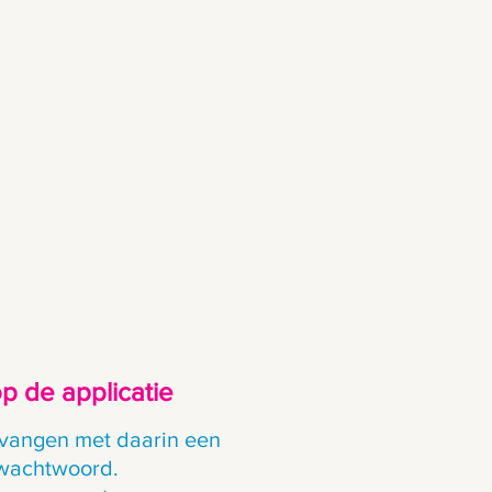
prek brengen we jouw financiële situatie en
en en zorgen, en plannen samen een
uiste financiële keuzes te bespreken – op
 op de
applicatie
tvangen met daarin een
wachtwoord.