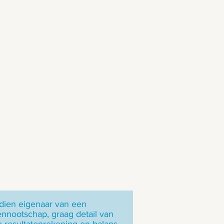
ndien eigenaar van een
ennootschap, graag detail van