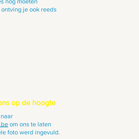
res nog moeten
 ontving je ook reeds
 ons op de hoogte
 naar
.be
om ons te laten
ële foto werd ingevuld.