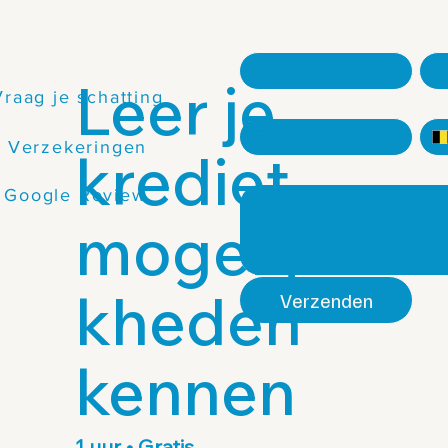
Contacteer ons
Naam
*
Ach
Leer je
Vraag je schatting
E-mail
*
Tel
Verzekeringen
krediet
Extra informatie
Google Review
mogelij
AQ
rivacy
kheden
ecklist
Verzenden
ndige links
fid-Fiches
kennen
1 uur • Gratis