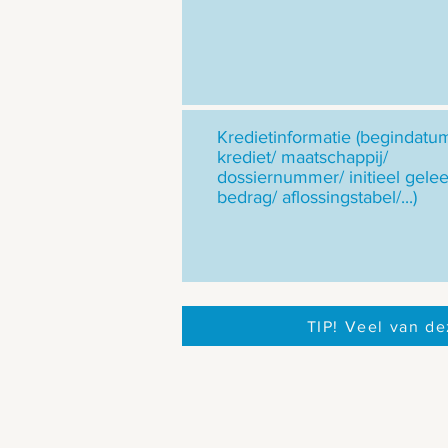
Kredietinformatie (begindatu
krediet/ maatschappij/
dossiernummer/ initieel gele
bedrag/ aflossingstabel/...)
TIP! Veel van de