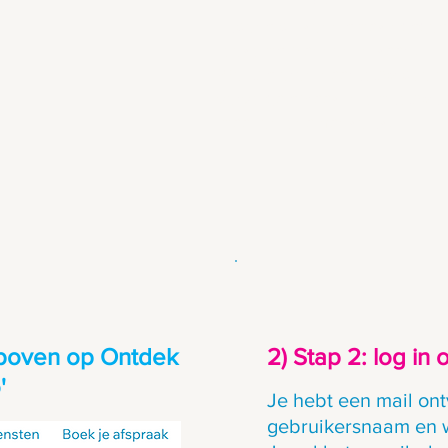
Tijdens dit kennismakingsges
toekomstplannen in kaart.
We luisteren naar jouw doel
vervolgafspraak in om jouw j
maat en onafhankelijk.
htsboven op Ontdek
2) Stap 2: log in
'
Je hebt een mail on
gebruikersnaam en 