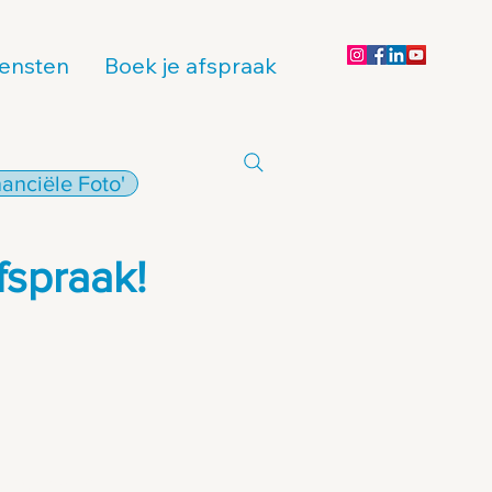
ensten
Boek je afspraak
anciële Foto'
fspraak!
rwachten?