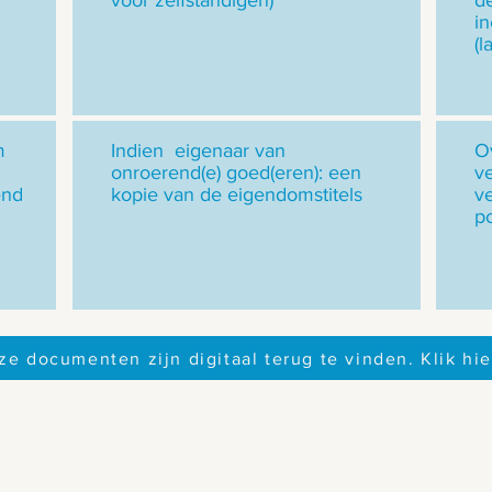
voor zelfstandigen)
d
in
(l
m
Indien eigenaar van
O
onroerend(e) goed(eren): een
v
end
kopie van de eigendomstitels
v
po
ze documenten zijn digitaal terug te vinden. Klik hie