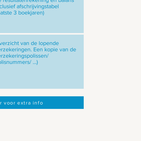
e resultatenrekening en balans
clusief afschrijvingstabel
aatste 3 boekjaren)
verzicht van de lopende
erzekeringen. Een kopie van de
erzekeringspolissen/
lisnummers/ ...)
r voor extra info