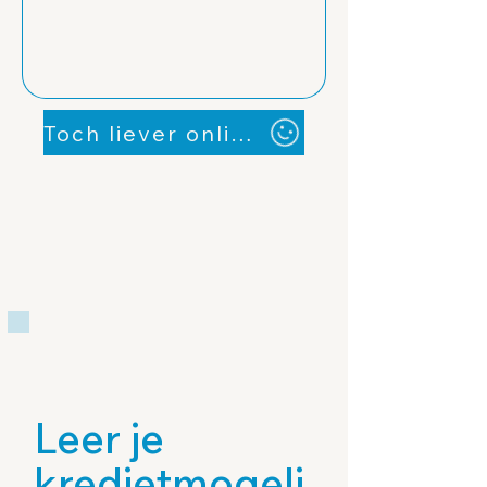
Toch liever online/telefonisch of in een ander FABU-Kantoor?
Leer je
kredietmogeli