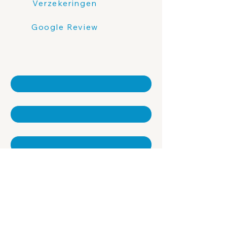
Verzekeringen
Google Review
Contacteer ons
Naam
*
Achternaam
*
E-mail
*
Telefoon
*
Extra informatie