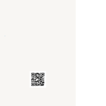
De Nationale Bank
Hier kan je een overzicht raadplegen
van jouw lopende leningen,
kredieten, kredietkaarten, ... op
persoonlijke naam.
De Nationale Bank