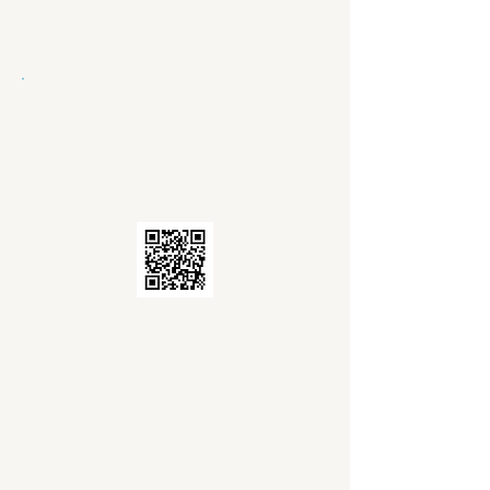
BALANSCENTRALE
Een digitale kluis vanuit het notariaat
met al jouw akten, eigendomstitels,
schenkingen, hypotheken, ... kan je
hier vinden.
Balanscentrale