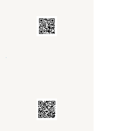
schenkingen, hypotheken, ... kan je
hier vinden.
IZIMI
Woningpas Vlaanderen
Een persoonlijk overzicht van al jouw
overheidsdocumentatie en informatie
kan je hier vinden.
Woningpas Vlaanderen