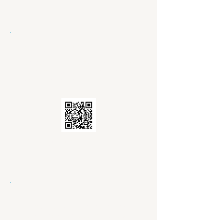
Mijn burgerprofiel
Een persoonlijk overzicht van al jouw
overheidsdocumentatie en informatie
kan je hier vinden.
Mijn burgerprofiel
IZIMI
Een digitale kluis vanuit het notariaat
met al jouw akten, eigendomstitels,