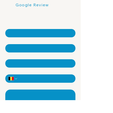
Google Review
Contacteer ons
Naam
*
Achternaam
*
E-mail
*
Telefoon
*
Extra informatie