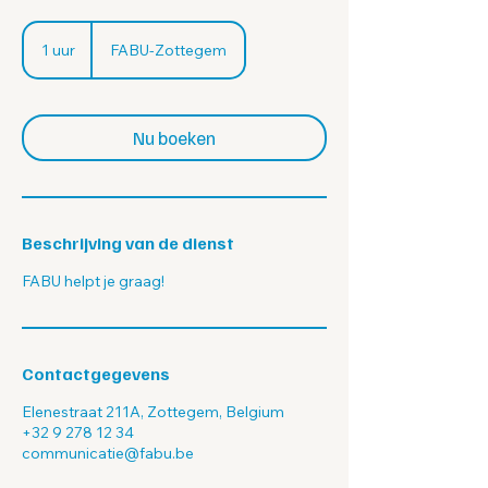
1 uur
1
FABU-Zottegem
u
u
Nu boeken
Beschrijving van de dienst
FABU helpt je graag!
Contactgegevens
Elenestraat 211A, Zottegem, Belgium
+32 9 278 12 34
communicatie@fabu.be